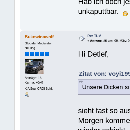
Hab ich doch j
unkaputtbar.
Re: TÜV
Bukowinawolf
«
Antwort #6 am:
09. März 2
Globaler Moderator
Neuling
Hi Detlef,
Zitat von: voyi19
Beiträge: 16
Karma: +0/-0
Unsere Dicken si
KIA Soul CRDi Spirit
sieht fast so a
Morgen kommen 