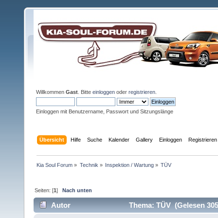
Willkommen
Gast
. Bitte
einloggen
oder
registrieren
.
Einloggen mit Benutzername, Passwort und Sitzungslänge
Übersicht
Hilfe
Suche
Kalender
Gallery
Einloggen
Registrieren
Kia Soul Forum
»
Technik
»
Inspektion / Wartung
»
TÜV
Seiten: [
1
]
Nach unten
Autor
Thema: TÜV (Gelesen 305