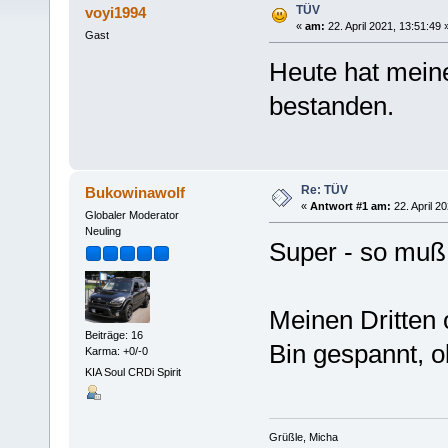
TÜV
voyi1994
«
am:
22. April 2021, 13:51:49 
Gast
Heute hat mein
bestanden.
Re: TÜV
Bukowinawolf
«
Antwort #1 am:
22. April 2
Globaler Moderator
Neuling
Super - so muß
Meinen Dritten 
Beiträge: 16
Bin gespannt, o
Karma: +0/-0
KIA Soul CRDi Spirit
Grüßle, Micha