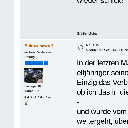
wieder schick!
Grüßle, Micha
Re: TÜV
Bukowinawolf
«
Antwort #7 am:
13. April 2
Globaler Moderator
Neuling
In der letzten
elfjähriger sei
Einzig das Verb
Beiträge: 16
ob ich das in di
Karma: +0/-0
KIA Soul CRDi Spirit
-
und wurde vom 
weitergeht, übe