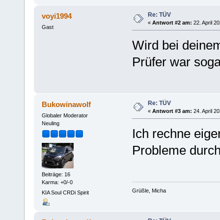
Re: TÜV
voyi1994
«
Antwort #2 am:
22. April 2
Gast
Wird bei deinem
Prüfer war soga
Re: TÜV
Bukowinawolf
«
Antwort #3 am:
24. April 2
Globaler Moderator
Neuling
Ich rechne eige
Probleme durc
Beiträge: 16
Karma: +0/-0
Grüßle, Micha
KIA Soul CRDi Spirit