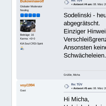
Re: TÜV
Bukowinawolf
«
Antwort #4 am:
08. März 2
Globaler Moderator
Neuling
Sodelinski - he
abgegrätscht.
Einziger Hinwei
Beiträge: 16
Verschleißgren
Karma: +0/-0
KIA Soul CRDi Spirit
Ansonsten keine
Schwächeleien
Grüßle, Micha
Re: TÜV
voyi1994
«
Antwort #5 am:
08. März 2
Gast
Hi Micha,