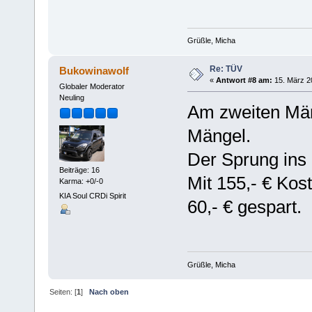
Grüßle, Micha
Re: TÜV
Bukowinawolf
«
Antwort #8 am:
15. März 2
Globaler Moderator
Neuling
Am zweiten Mär
Mängel.
Der Sprung ins 
Beiträge: 16
Mit 155,- € Kos
Karma: +0/-0
KIA Soul CRDi Spirit
60,- € gespart.
Grüßle, Micha
Seiten: [
1
]
Nach oben