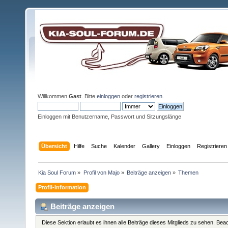
Willkommen
Gast
. Bitte
einloggen
oder
registrieren
.
Einloggen mit Benutzername, Passwort und Sitzungslänge
Übersicht
Hilfe
Suche
Kalender
Gallery
Einloggen
Registrieren
Kia Soul Forum
»
Profil von Majo
»
Beiträge anzeigen
»
Themen
Profil-Information
Beiträge anzeigen
Diese Sektion erlaubt es ihnen alle Beiträge dieses Mitglieds zu sehen. Be