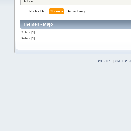
haben.
Nachrichten
Themen
Dateianhänge
Themen - Majo
Seiten: [
1
]
Seiten: [
1
]
SMF 2.0.19
|
SMF © 202