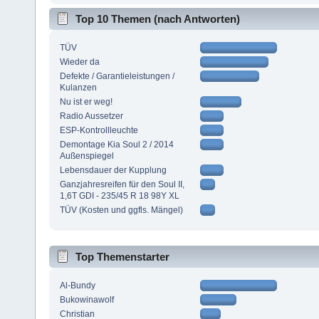
Top 10 Themen (nach Antworten)
TÜV
Wieder da
Defekte / Garantieleistungen /
Kulanzen
Nu ist er weg!
Radio Aussetzer
ESP-Kontrollleuchte
Demontage Kia Soul 2 / 2014
Außenspiegel
Lebensdauer der Kupplung
Ganzjahresreifen für den Soul II,
1,6T GDI - 235/45 R 18 98Y XL
TÜV (Kosten und ggfls. Mängel)
Top Themenstarter
Al-Bundy
Bukowinawolf
Christian