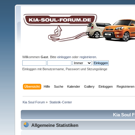
Willkommen
Gast
. Bitte
einloggen
oder
registrieren
.
Einloggen mit Benutzername, Passwort und Sitzungslänge
Übersicht
Hilfe
Suche
Kalender
Gallery
Einloggen
Registrieren
Kia Soul Forum
»
Statistik-Center
Kia Soul F
Allgemeine Statistiken