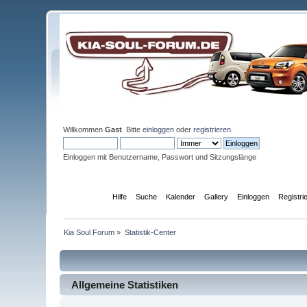
Willkommen
Gast
. Bitte
einloggen
oder
registrieren
.
Einloggen mit Benutzername, Passwort und Sitzungslänge
Übersicht
Hilfe
Suche
Kalender
Gallery
Einloggen
Registri
Kia Soul Forum
»
Statistik-Center
Allgemeine Statistiken