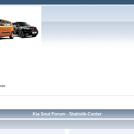
eren
Kia Soul Forum - Statistik-Center