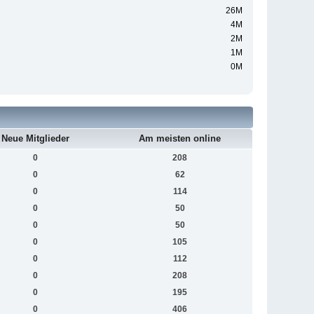
26M
4M
2M
1M
0M
Neue Mitglieder
Am meisten online
0
208
0
62
0
114
0
50
0
50
0
105
0
112
0
208
0
195
0
406