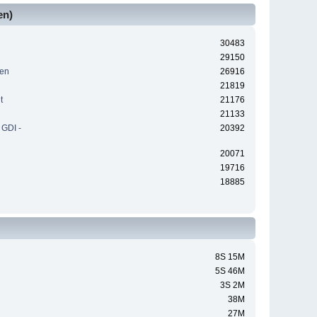
en)
30483
29150
zen
26916
21819
t
21176
21133
 GDI -
20392
20071
19716
18885
8S 15M
5S 46M
3S 2M
38M
27M