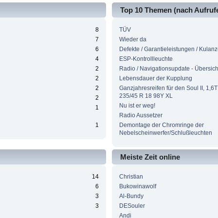
Top 10 Themen (nach Aufruf
8
TÜV
7
Wieder da
6
Defekte / Garantieleistungen / Kulan
4
ESP-Kontrollleuchte
2
Radio / Navigationsupdate - Übersich
2
Lebensdauer der Kupplung
2
Ganzjahresreifen für den Soul II, 1,6T
235/45 R 18 98Y XL
2
Nu ist er weg!
1
Radio Aussetzer
1
Demontage der Chromringe der
Nebelscheinwerfer/Schlußleuchten
Meiste Zeit online
14
Christian
6
Bukowinawolf
3
Al-Bundy
3
DESouler
Andi