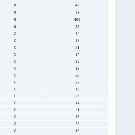
0
42
0
37
0
406
0
28
0
14
0
17
0
21
0
14
0
13
0
19
0
20
0
27
0
16
0
26
0
14
0
21
0
15
0
28
0
16