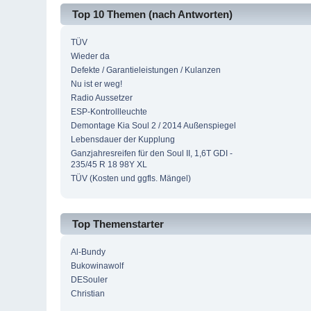
Top 10 Themen (nach Antworten)
TÜV
Wieder da
Defekte / Garantieleistungen / Kulanzen
Nu ist er weg!
Radio Aussetzer
ESP-Kontrollleuchte
Demontage Kia Soul 2 / 2014 Außenspiegel
Lebensdauer der Kupplung
Ganzjahresreifen für den Soul II, 1,6T GDI -
235/45 R 18 98Y XL
TÜV (Kosten und ggfls. Mängel)
Top Themenstarter
Al-Bundy
Bukowinawolf
DESouler
Christian