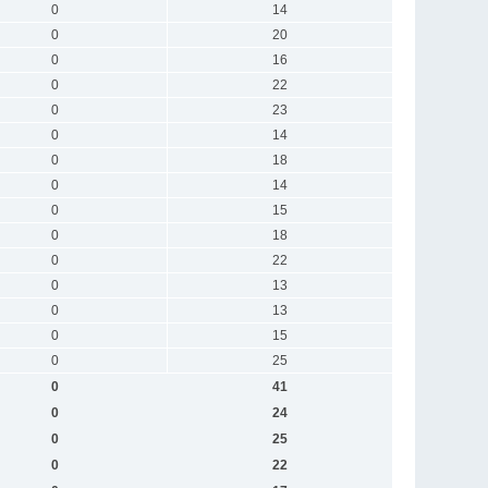
0
14
0
20
0
16
0
22
0
23
0
14
0
18
0
14
0
15
0
18
0
22
0
13
0
13
0
15
0
25
0
41
0
24
0
25
0
22