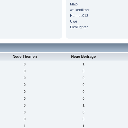
Majo
wolkenflitzer
Hannes013
Uwe
ElchFighter
Neue Themen
Neue Beiträge
0
1
0
0
0
0
0
0
0
0
0
0
0
1
0
0
0
0
1
1