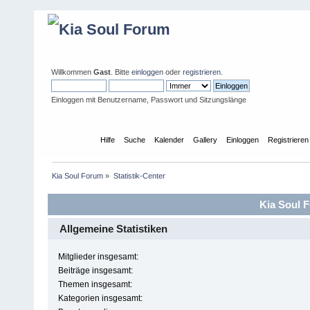
Willkommen
Gast
. Bitte
einloggen
oder
registrieren
.
Einloggen mit Benutzername, Passwort und Sitzungslänge
Übersicht
Hilfe
Suche
Kalender
Gallery
Einloggen
Registrieren
Kia Soul Forum
»
Statistik-Center
Kia Soul F
Allgemeine Statistiken
Mitglieder insgesamt:
Beiträge insgesamt:
Themen insgesamt:
Kategorien insgesamt: