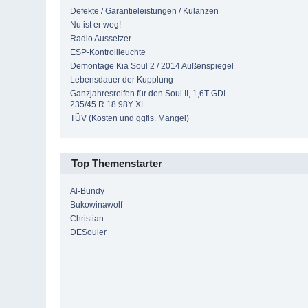
Defekte / Garantieleistungen / Kulanzen
Nu ist er weg!
Radio Aussetzer
ESP-Kontrollleuchte
Demontage Kia Soul 2 / 2014 Außenspiegel
Lebensdauer der Kupplung
Ganzjahresreifen für den Soul II, 1,6T GDI -
235/45 R 18 98Y XL
TÜV (Kosten und ggfls. Mängel)
Top Themenstarter
Al-Bundy
Bukowinawolf
Christian
DESouler