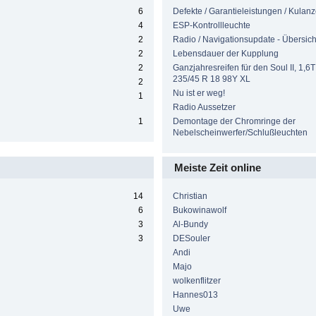
6
Defekte / Garantieleistungen / Kulan
4
ESP-Kontrollleuchte
2
Radio / Navigationsupdate - Übersich
2
Lebensdauer der Kupplung
2
Ganzjahresreifen für den Soul II, 1,6T
235/45 R 18 98Y XL
2
Nu ist er weg!
1
Radio Aussetzer
1
Demontage der Chromringe der
Nebelscheinwerfer/Schlußleuchten
Meiste Zeit online
14
Christian
6
Bukowinawolf
3
Al-Bundy
3
DESouler
Andi
Majo
wolkenflitzer
Hannes013
Uwe