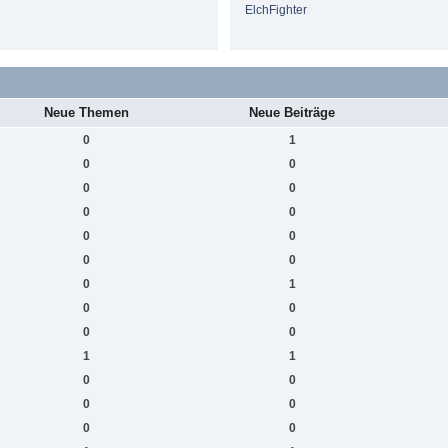
ElchFighter
Neue Themen
Neue Beiträge
0
1
0
0
0
0
0
0
0
0
0
0
0
1
0
0
0
0
1
1
0
0
0
0
0
0