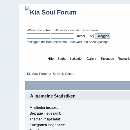
Willkommen
Gast
. Bitte
einloggen
oder
registrieren
.
Einloggen mit Benutzername, Passwort und Sitzungslänge
Übersicht
Hilfe
Suche
Kalender
Gallery
Einloggen
Registri
Kia Soul Forum
»
Statistik-Center
Allgemeine Statistiken
Mitglieder insgesamt:
Beiträge insgesamt:
Themen insgesamt:
Kategorien insgesamt: