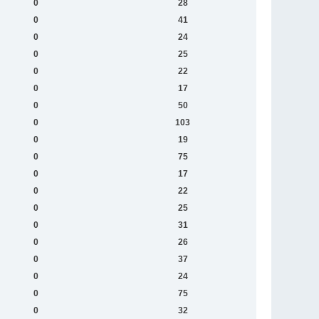
0
28
0
41
0
24
0
25
0
22
0
17
0
50
0
103
0
19
0
75
0
17
0
22
0
25
0
31
0
26
0
37
0
24
0
75
0
32