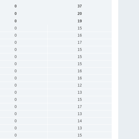
0
37
0
20
0
19
0
15
0
16
0
17
0
15
0
15
0
15
0
16
0
16
0
12
0
13
0
15
0
17
0
13
0
14
0
13
0
15