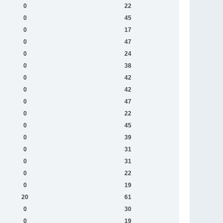
0
22
0
45
0
17
0
47
0
24
0
38
0
42
0
42
0
47
0
22
0
45
0
39
0
31
0
31
0
22
0
19
20
61
0
30
0
19