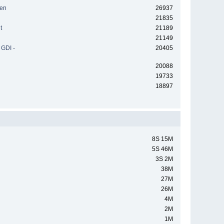
zen
26937
21835
t
21189
21149
 GDI -
20405
20088
19733
18897
8S 15M
5S 46M
3S 2M
38M
27M
26M
4M
2M
1M