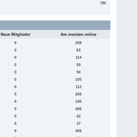
0M
Neue Mitglieder
Am meisten online
0
208
0
62
0
114
0
50
0
50
0
105
0
112
0
208
0
195
0
406
0
42
0
37
0
406