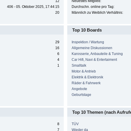
12
Neuestes Mitglied:
406 - 05. Oktober 2025, 17:44:15
Durchschn. online pro Tag:
20
Männlich zu Weiblich Verhältnis:
Top 10 Boards
29
Inspektion / Wartung
16
Allgemeine Diskussionen
6
Karosserie, Anbauteile & Tuning
4
Car Hifi, Navi & Entertaiment
1
Smalltalk
Motor & Antrieb
Elektrik & Elektronik
Räder & Fahrwerk
Angebote
Geburtstage
Top 10 Themen (nach Aufruf
8
TÜV
7
Wieder da