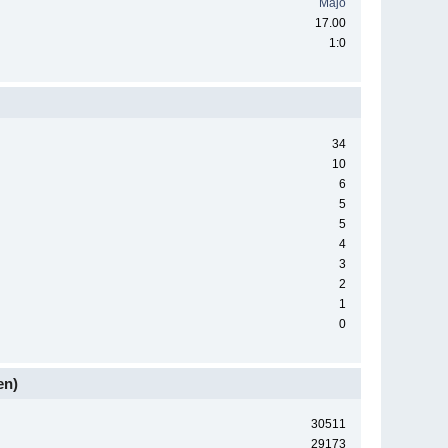
Majo
17.00
1:0
34
10
6
5
5
4
3
2
1
0
en)
30511
29173